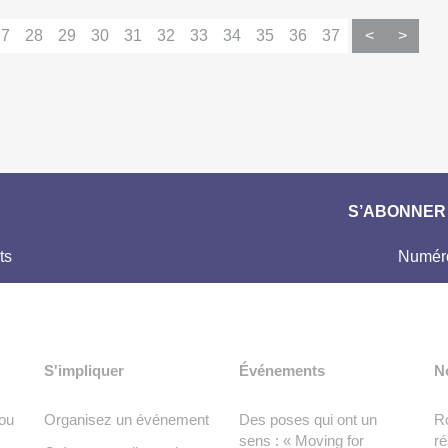
27
28
29
30
31
32
33
34
35
36
37
<
>
S’ABONNER 
ts
Numéro
S'impliquer
Événements
N
ou
Organisez un événement
Des poses qui ont un
Ro
sens : « Moving for
ré