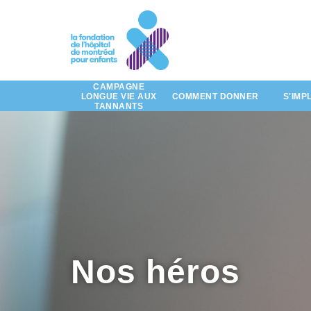
d'histoires
par
Passez
au
contenu
principal
CAMPAGNE
LONGUE VIE AUX
COMMENT DONNER
S'IMP
TANNANTS
Nos héros