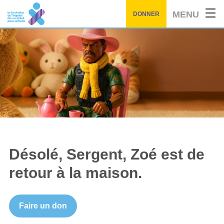
Passez
MENU
DONNER
au
contenu
principal
Désolé, Sergent, Zoé est de
retour à la maison.
Faire un don