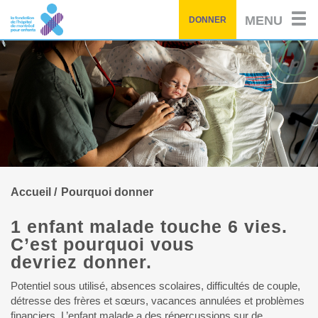
Passez
MENU
DONNER
au
contenu
principal
Accueil
Pourquoi donner
1 enfant malade touche 6 vies.
C’est pourquoi vous
devriez donner.
Potentiel sous utilisé, absences scolaires, difficultés de couple,
détresse des frères et sœurs, vacances annulées et problèmes
financiers. L’enfant malade a des répercussions sur de