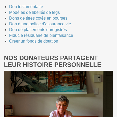
Don testamentaire
Modèles de libellés de legs
Dons de titres cotés en bourses
Don d’une police d’assurance vie
Don de placements enregistrés
Fiducie résiduaire de bienfaisance
Créer un fonds de dotation
NOS DONATEURS PARTAGENT
LEUR HISTOIRE PERSONNELLE