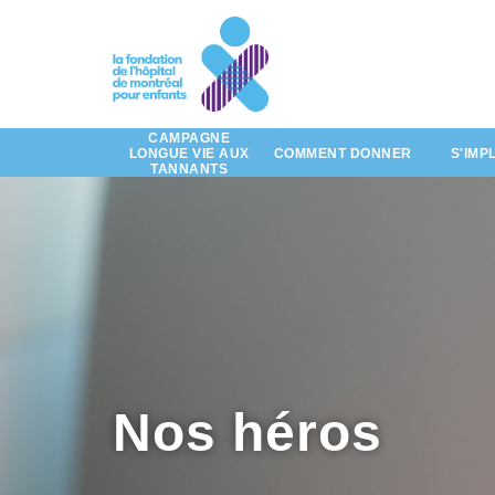
d'histoires
par
Passez
au
contenu
principal
CAMPAGNE
LONGUE VIE AUX
COMMENT DONNER
S'IMP
TANNANTS
Nos héros