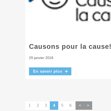
Causons pour la cause
29 janvier 2018
En savoir plus
1
2
3
4
5
6
<
>