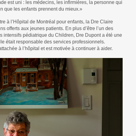
de est uni : les médecins, les infirmières, la personne qui
afin que les enfants prennent du mieux.»
e à l’Hôpital de Montréal pour enfants, la Dre Claire
s offerts aux jeunes patients. En plus d’être l’un des
 intensifs pédiatrique du Children, Dre Dupont a été une
lle était responsable des services professionnels.
tachée à l’hôpital et est motivée à continuer à aider.