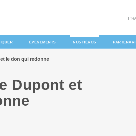
L'H
(actuel)
LIQUER
ÉVÉNEMENTS
NOS HÉROS
PARTENARI
et le don qui redonne
e Dupont et
onne