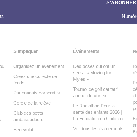
S’ABONNER 
ts
Numéro
S'impliquer
Événements
N
ou
Organisez un événement
Des poses qui ont un
Ro
sens : « Moving for
ré
Créez une collecte de
Myles »
fonds
Pé
Tournoi de golf caritatif
cé
Partenariats corporatifs
annuel de Vortex
e
po
Cercle de la relève
Le Radiothon Pour la
pé
santé des enfants 2026 |
Club des petits
La Fondation du Children
Bi
s
ambassadeurs
a
Voir tous les événements
Bénévolat
K