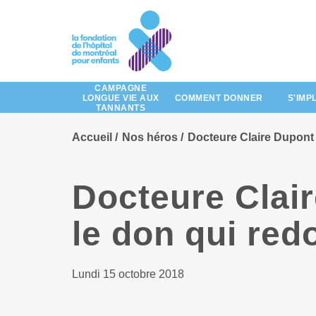
Passez
au
contenu
principal
CAMPAGNE
LONGUE VIE AUX
COMMENT DONNER
S'IMP
TANNANTS
Accueil
Nos héros
Docteure Claire Dupont 
Docteure Clair
le don qui red
Lundi 15 octobre 2018