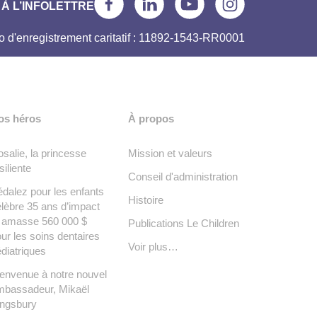
À L’INFOLETTRE
 d'enregistrement caritatif : 11892-1543-RR0001
os héros
À propos
salie, la princesse
Mission et valeurs
siliente
Conseil d'administration
dalez pour les enfants
Histoire
lèbre 35 ans d’impact
t amasse 560 000 $
Publications Le Children
ur les soins dentaires
Voir plus…
diatriques
envenue à notre nouvel
mbassadeur, Mikaël
ingsbury