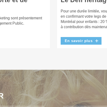
rte et de
Le Défi héritag
Pour une durée limitée, vou
en conﬁrmant votre legs de
keting sont présentement
Montréal pour enfants : 20 
gement Public.
à contribution dès maintena
En savoir plus
R