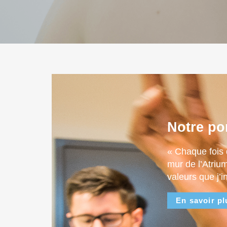
Notre po
« Chaque fois 
mur de l’Atriu
valeurs que j’i
En savoir pl