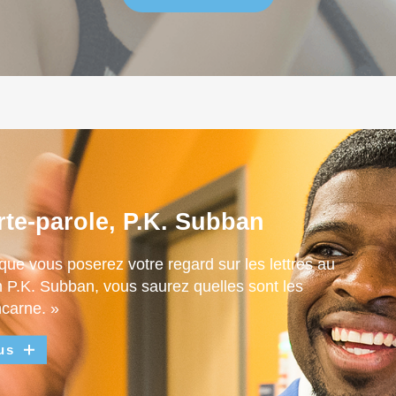
rte-parole, P.K. Subban
que vous poserez votre regard sur les lettres au
m P.K. Subban, vous saurez quelles sont les
ncarne. »
us