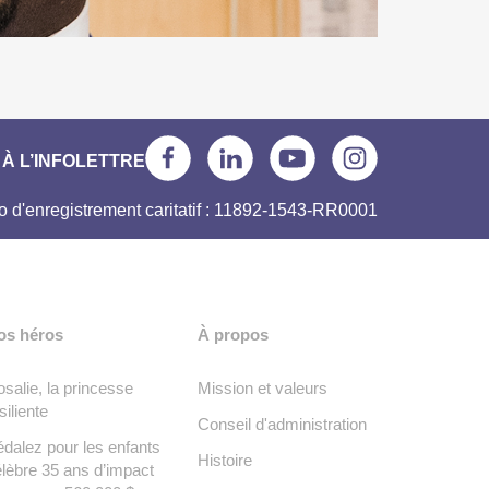
À L’INFOLETTRE
 d'enregistrement caritatif : 11892-1543-RR0001
os héros
À propos
salie, la princesse
Mission et valeurs
siliente
Conseil d'administration
dalez pour les enfants
Histoire
lèbre 35 ans d’impact