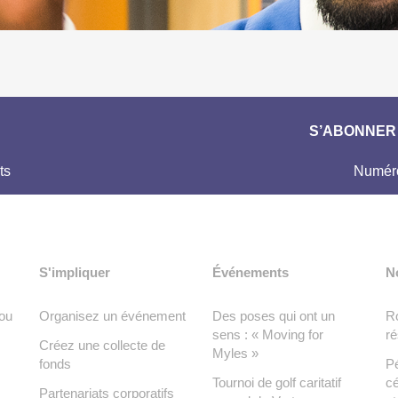
S’ABONNER 
ts
Numéro
S'impliquer
Événements
N
ou
Organisez un événement
Des poses qui ont un
Ro
sens : « Moving for
ré
Créez une collecte de
Myles »
fonds
Pé
Tournoi de golf caritatif
cé
Partenariats corporatifs