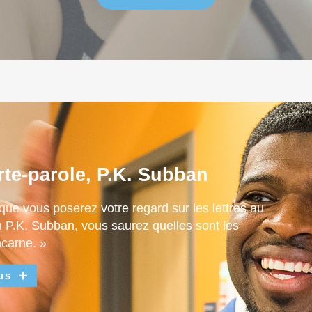
rte-parole, P.K. Subban
que vous poserez votre regard sur les lettres au
m P.K. Subban, vous saurez quelles sont les
ncarne. »
us