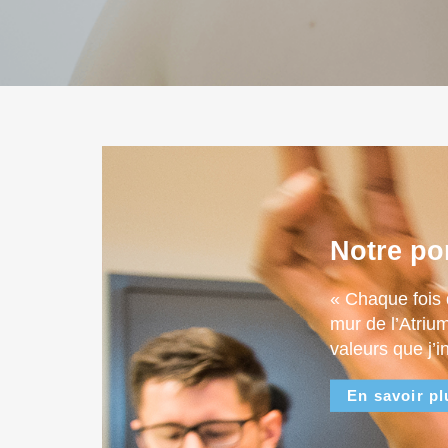
Notre po
« Chaque fois 
mur de l’Atriu
valeurs que j’i
En savoir pl