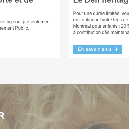
rte et de
Le Défi héritag
Pour une durée limitée, vou
en conﬁrmant votre legs de
keting sont présentement
Montréal pour enfants : 20 
gement Public.
à contribution dès maintena
En savoir plus
R