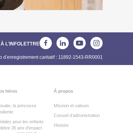
À L’INFOLETTRE
 d'enregistrement caritatif : 11892-1543-RR0001
os héros
À propos
salie, la princesse
Mission et valeurs
siliente
Conseil d'administration
dalez pour les enfants
Histoire
lèbre 35 ans d’impact