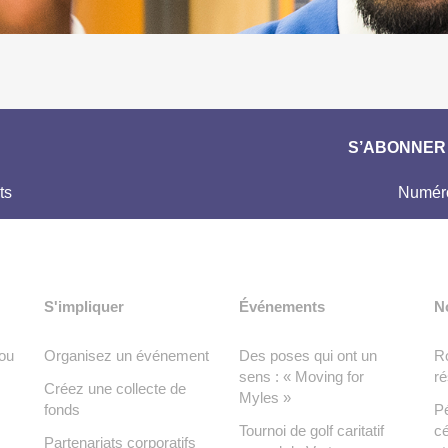
S’ABONNER 
ts
Numéro
S'impliquer
Événements
N
ou
Organisez un événement
Des poses qui ont un
Ro
sens : « Moving for
ré
Créez une collecte de
Myles »
fonds
Pé
Tournoi de golf caritatif
cé
Partenariats corporatifs