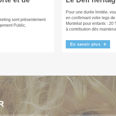
rte et de
Le Défi héritag
Pour une durée limitée, vou
en conﬁrmant votre legs de
keting sont présentement
Montréal pour enfants : 20 
gement Public.
à contribution dès maintena
En savoir plus
R