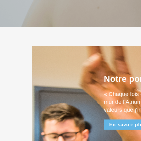
Notre po
« Chaque fois 
mur de l’Atriu
valeurs que j’i
En savoir pl