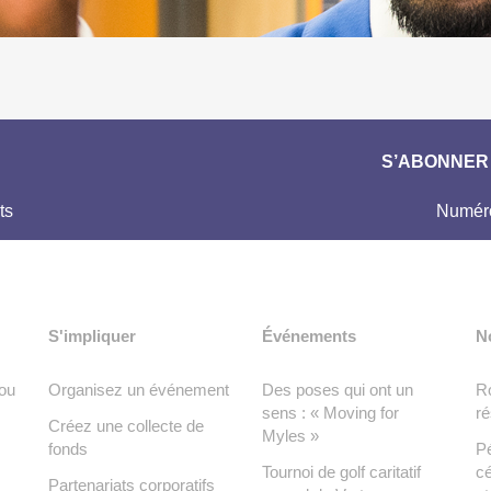
S’ABONNER 
ts
Numéro
S'impliquer
Événements
N
ou
Organisez un événement
Des poses qui ont un
Ro
sens : « Moving for
ré
Créez une collecte de
Myles »
fonds
Pé
Tournoi de golf caritatif
cé
Partenariats corporatifs