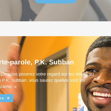
rte-parole, P.K. Subban
que vous poserez votre regard sur les lettres au
m P.K. Subban, vous saurez quelles sont les
ncarne. »
us