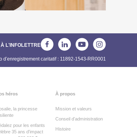
À L’INFOLETTRE
 d'enregistrement caritatif : 11892-1543-RR0001
os héros
À propos
salie, la princesse
Mission et valeurs
siliente
Conseil d'administration
dalez pour les enfants
Histoire
lèbre 35 ans d’impact