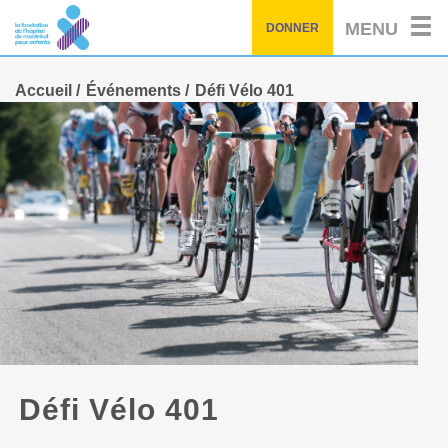
Passez
MENU
DONNER
au
contenu
principal
Accueil
Événements
Défi Vélo 401
Défi Vélo 401