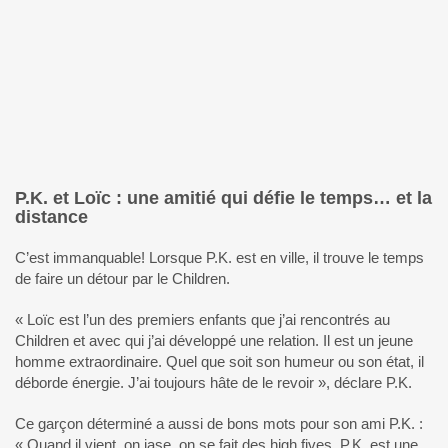
P.K. et Loïc : une amitié qui défie le temps… et la
distance
C’est immanquable! Lorsque P.K. est en ville, il trouve le temps
de faire un détour par le Children.
« Loïc est l’un des premiers enfants que j’ai rencontrés au
Children et avec qui j’ai développé une relation. Il est un jeune
homme extraordinaire. Quel que soit son humeur ou son état, il
déborde énergie. J’ai toujours hâte de le revoir », déclare P.K.
Ce garçon déterminé a aussi de bons mots pour son ami P.K. :
« Quand il vient, on jase, on se fait des high fives. P.K. est une