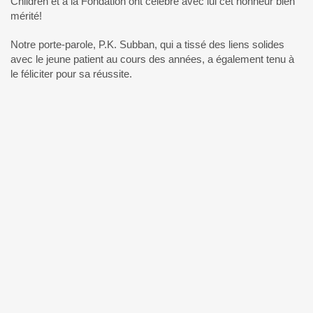
Children et à la Fondation ont célébré avec lui cet honneur bien
mérité!
Notre porte-parole, P.K. Subban, qui a tissé des liens solides
avec le jeune patient au cours des années, a également tenu à
le féliciter pour sa réussite.