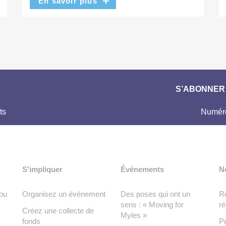
En savoir plus
S’ABONNER 
ts
Numéro
S'impliquer
Événements
N
ou
Organisez un événement
Des poses qui ont un
Ro
sens : « Moving for
ré
Créez une collecte de
Myles »
fonds
Pé