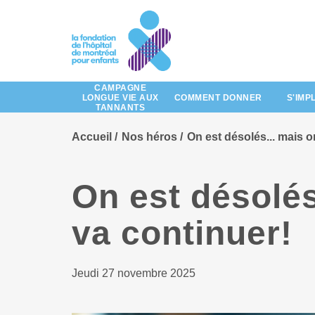
Passez
au
contenu
principal
CAMPAGNE
LONGUE VIE AUX
COMMENT DONNER
S'IMP
TANNANTS
Accueil
Nos héros
On est désolés... mais o
On est désolés
va continuer!
Jeudi 27 novembre 2025