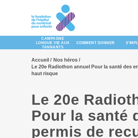
Passez
au
contenu
principal
CAMPAGNE
LONGUE VIE AUX
COMMENT DONNER
S'IMP
TANNANTS
Accueil
Nos héros
Le 20e Radiothon annuel Pour la santé des enf
haut risque
Le 20e Radiot
Pour la santé 
permis de recu