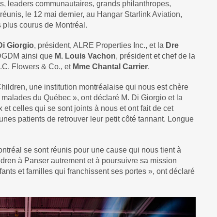
s, leaders communautaires, grands philanthropes,
réunis, le 12 mai dernier, au Hangar Starlink Aviation,
s plus courus de Montréal.
Di Giorgio
, président, ALRE Properties Inc., et la
Dre
e DGDM ainsi que
M. Louis Vachon
, président et chef de la
J.C. Flowers & Co., et
Mme Chantal Carrier
.
ildren, une institution montréalaise qui nous est chère
s malades du Québec », ont déclaré M. Di Giorgio et la
 celles qui se sont joints à nous et ont fait de cet
es patients de retrouver leur petit côté tannant. Longue
ntréal se sont réunis pour une cause qui nous tient à
ldren à Panser autrement et à poursuivre sa mission
nfants et familles qui franchissent ses portes », ont déclaré