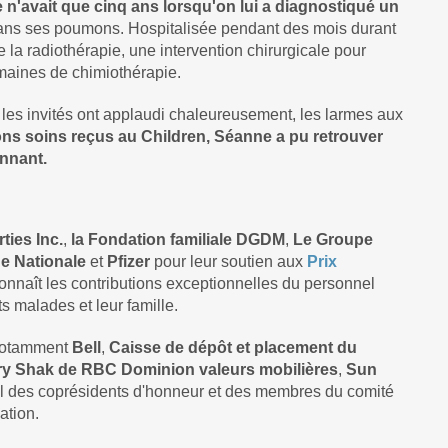
n'avait que cinq ans lorsqu'on lui a diagnostiqué un
 dans ses poumons. Hospitalisée pendant des mois durant
 la radiothérapie, une intervention chirurgicale pour
emaines de chimiothérapie.
les invités ont applaudi chaleureusement, les larmes aux
ns soins reçus au Children, Séanne a pu retrouver
annant.
ies Inc.
,
la Fondation familiale DGDM
,
Le Groupe
e Nationale
et
Pfizer
pour leur soutien aux
Prix
econnaît les contributions exceptionnelles du personnel
s malades et leur famille.
 notamment
Bell
,
Caisse de dépôt et placement du
ry Shak de RBC Dominion valeurs mobilières
,
Sun
el des coprésidents d'honneur et des membres du comité
ation.