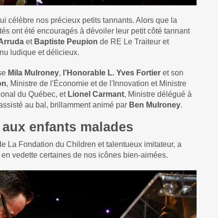
ui célèbre nos précieux petits tannants. Alors que la
ités ont été encouragés à dévoiler leur petit côté tannant
Arruda
et
Baptiste Peupion
de RE Le Traiteur et
u ludique et délicieux.
se
Mila Mulroney
,
l’Honorable L. Yves Fortier
et son
on
, Ministre de l'Économie et de l'Innovation et Ministre
onal du Québec, et
Lionel Carmant
, Ministre délégué à
assisté au bal, brillamment animé par
Ben Mulroney
.
n aux enfants malades
 La Fondation du Children et talentueux imitateur, a
t en vedette certaines de nos icônes bien-aimées.