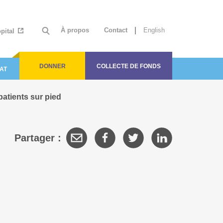
À propos
Contact
English
ôpital
DONNER
COLLECTE DE FONDS
AT
patients sur pied
Partager :