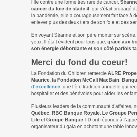
fille contre une forme très rare de cancer.
Séanne 
cancer du foie de stade 4
, qui s'était propagé
la pandémie, elle a courageusement fait face à de
enlever plus des deux tiers de son foie et des s
En voyant Séanne et son père monter sur scène, 
yeux. Il était évident pour tous que,
grâce aux bo
son énergie débordante et son côté parfois t
Merci du fond du coeur!
La Fondation du Children remercie
ALRE Propert
Maurice
,
la Fondation McCall MacBain
,
Banqu
d'excellence
, une fière tradition annuelle qui r
hospitalier et des bénévoles pour aider les enfant
Plusieurs leaders de la communauté d'affaires,
Québec
,
RBC Banque Royale
,
Le Groupe Per
Life
et
Groupe Banque
TD
ont répondu à l’app
organisateur du gala en achetant une table Innov