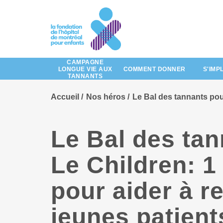
Passez
au
contenu
principal
CAMPAGNE
LONGUE VIE AUX
COMMENT DONNER
S'IMP
TANNANTS
Accueil
Nos héros
Le Bal des tannants pou
Le Bal des ta
Le Children: 1
pour aider à r
jeunes patient