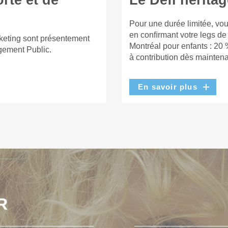
rte et de
Le Défi héritag
Pour une durée limitée, vou
en conﬁrmant votre legs de
keting sont présentement
Montréal pour enfants : 20 
gement Public.
à contribution dès maintena
En savoir plus
R