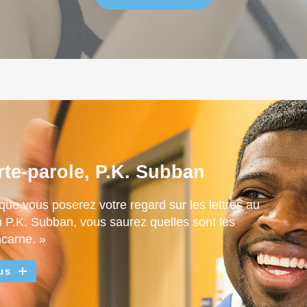
rte-parole, P.K. Subban
que vous poserez votre regard sur les lettres au
m P.K. Subban, vous saurez quelles sont les
ncarne. »
us