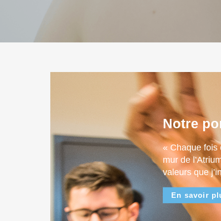
Notre po
« Chaque fois 
mur de l’Atriu
valeurs que j’i
En savoir pl