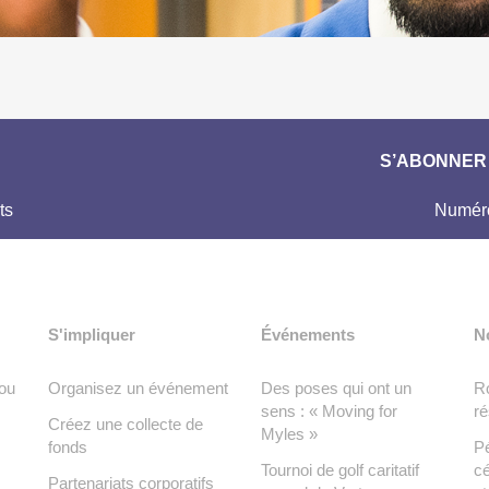
S’ABONNER 
ts
Numéro
S'impliquer
Événements
N
ou
Organisez un événement
Des poses qui ont un
Ro
sens : « Moving for
ré
Créez une collecte de
Myles »
fonds
Pé
Tournoi de golf caritatif
cé
Partenariats corporatifs