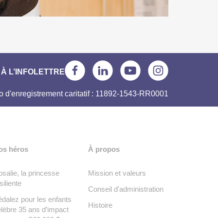
À L’INFOLETTRE
 d'enregistrement caritatif : 11892-1543-RR0001
os héros
À propos
salie, la princesse
Mission et valeurs
siliente
Conseil d'administration
dalez pour les enfants
Histoire
lèbre 35 ans d’impact