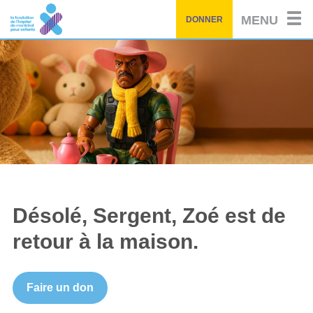
Passez
MENU
DONNER
au
contenu
principal
Désolé, Sergent, Zoé est de
retour à la maison.
Faire un don