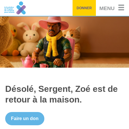
Passez
MENU
DONNER
au
contenu
principal
Désolé, Sergent, Zoé est de
retour à la maison.
Faire un don