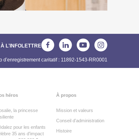
À L’INFOLETTRE
 d'enregistrement caritatif : 11892-1543-RR0001
os héros
À propos
salie, la princesse
Mission et valeurs
siliente
Conseil d'administration
dalez pour les enfants
Histoire
lèbre 35 ans d’impact