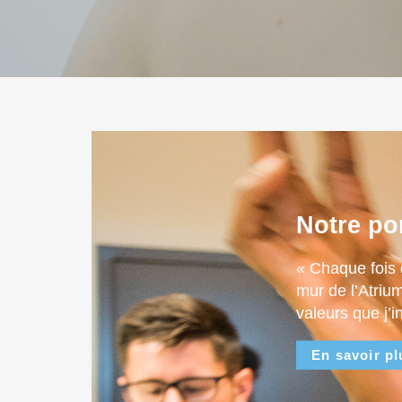
Notre po
« Chaque fois 
mur de l’Atriu
valeurs que j’i
En savoir pl