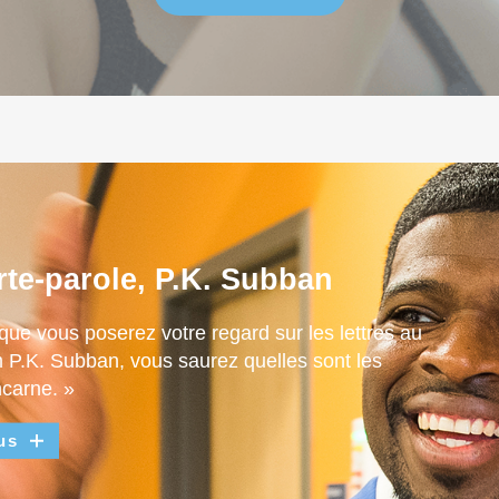
rte-parole, P.K. Subban
que vous poserez votre regard sur les lettres au
m P.K. Subban, vous saurez quelles sont les
ncarne. »
us