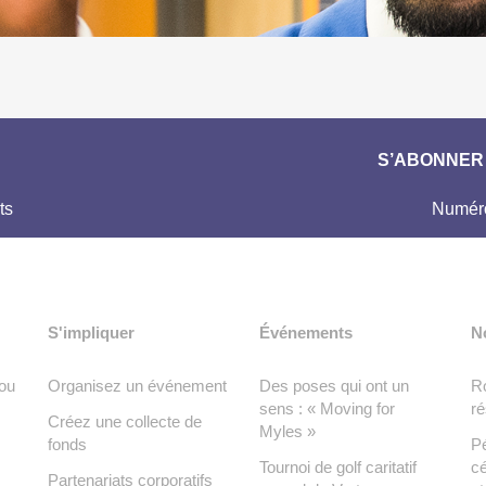
S’ABONNER 
ts
Numéro
S'impliquer
Événements
N
ou
Organisez un événement
Des poses qui ont un
Ro
sens : « Moving for
ré
Créez une collecte de
Myles »
fonds
Pé
Tournoi de golf caritatif
cé
Partenariats corporatifs