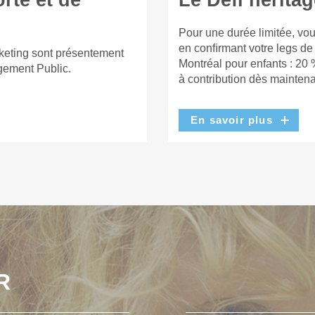
rte et de
Le Défi héritag
Pour une durée limitée, vou
en conﬁrmant votre legs de
keting sont présentement
Montréal pour enfants : 20 
gement Public.
à contribution dès maintena
En savoir plus
R