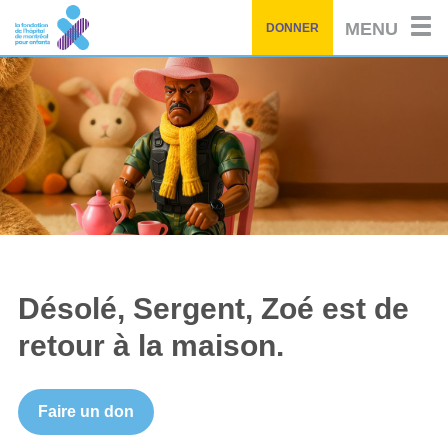
Passez
MENU
DONNER
au
contenu
principal
Désolé, Sergent, Zoé est de
retour à la maison.
Faire un don