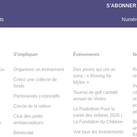
S’ABONNER 
ts
Numéro
S'impliquer
Événements
N
ou
Organisez un événement
Des poses qui ont un
Ro
sens : « Moving for
ré
Créez une collecte de
Myles »
fonds
Pé
Tournoi de golf caritatif
cé
Partenariats corporatifs
annuel de Vortex
e
po
Cercle de la relève
Le Radiothon Pour la
pé
santé des enfants 2026 |
Club des petits
La Fondation du Children
Bi
s
ambassadeurs
a
Voir tous les événements
Bénévolat
K