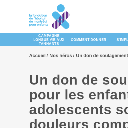
Passez
au
contenu
principal
CAMPAGNE
LONGUE VIE AUX
COMMENT DONNER
S'IMP
TANNANTS
Accueil
Nos héros
Un don de soulagement 
Un don de so
pour les enfan
adolescents so
douleurs com