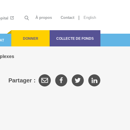
À propos
Contact
English
ôpital
DONNER
COLLECTE DE FONDS
AT
mplexes
Partager :