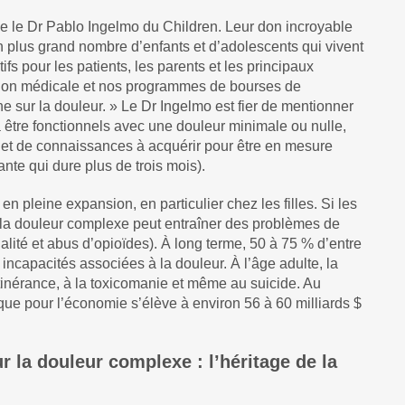
ne le Dr Pablo Ingelmo du Children. Leur don incroyable
n plus grand nombre d’enfants et d’adolescents qui vivent
fs pour les patients, les parents et les principaux
ation médicale et nos programmes de bourses de
he sur la douleur. » Le Dr Ingelmo est fier de mentionner
à être fonctionnels avec une douleur minimale ou nulle,
re et de connaissances à acquérir pour être en mesure
nte qui dure plus de trois mois).
pleine expansion, en particulier chez les filles. Si les
, la douleur complexe peut entraîner des problèmes de
lité et abus d’opioïdes). À long terme, 50 à 75 % d’entre
ncapacités associées à la douleur. À l’âge adulte, la
itinérance, à la toxicomanie et même au suicide. Au
que pour l’économie s’élève à environ 56 à 60 milliards $
r la douleur complexe : l’héritage de la