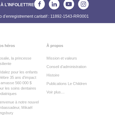
À L’INFOLETTRE
 d'enregistrement caritatif : 11892-1543-RR0001
os héros
À propos
salie, la princesse
Mission et valeurs
siliente
Conseil d'administration
dalez pour les enfants
Histoire
lèbre 35 ans d’impact
t amasse 560 000 $
Publications Le Children
ur les soins dentaires
Voir plus…
diatriques
envenue à notre nouvel
mbassadeur, Mikaël
ingsbury