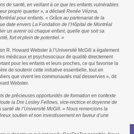
s de santé, en veillant à ce que les enfants vulnérables
 leur propre quartier », a déclaré Renée Vézina,
ontréal pour enfants. « Grâce au partenariat de la
e date envers La Fondation de l’Hôpital de Montréal
éer un avenir où chaque enfant, quelle que soit sa
é, fort et plein de potentiel. »
ion R. Howard Webster à l’Université McGill a également
soins médicaux et psychosociaux de qualité directement
rtant pour les enfants et leurs proches, ce qui favorise la
re de soutenir cette initiative essentielle, tout en
iculiers que vivent les communautés mal desservies », dit
ward Webster.
ants de précieuses opportunités de formation en contexte
oute la Dre Lesley Fellows, vice-rectrice et doyenne de
 santé de l’Université McGill. « Nous remercions la
eux soutien et son investissement en faveur d’une