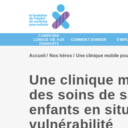
Passez
au
contenu
principal
CAMPAGNE
LONGUE VIE AUX
COMMENT DONNER
S'IMP
TANNANTS
Accueil
Nos héros
Une clinique mobile pour
Une clinique 
des soins de 
enfants en sit
vulnérabilité