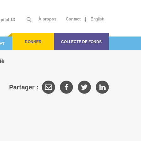
À propos
Contact
English
ôpital
DONNER
COLLECTE DE FONDS
AT
té
Partager :