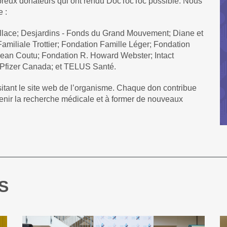
breux donateurs qui ont rendu DocTocToc possible. Nous
e :
allace; Desjardins - Fonds du Grand Mouvement; Diane et
Familiale Trottier; Fondation Famille Léger; Fondation
Jean Coutu; Fondation R. Howard Webster; Intact
 Pfizer Canada; et TELUS Santé.
sitant le site web de l’organisme. Chaque don contribue
tenir la recherche médicale et à former de nouveaux
S