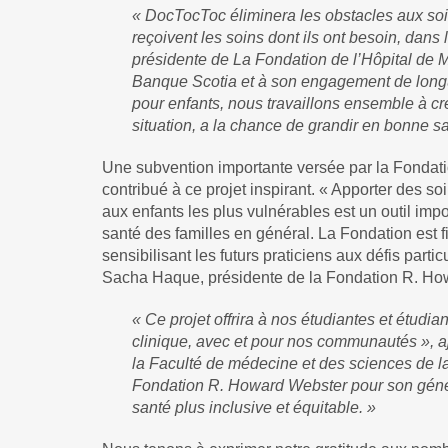
« DocTocToc éliminera les obstacles aux soin
reçoivent les soins dont ils ont besoin, dans
présidente de La Fondation de l’Hôpital de M
Banque Scotia et à son engagement de longu
pour enfants, nous travaillons ensemble à cr
situation, a la chance de grandir en bonne sant
Une subvention importante versée par la Fondat
contribué à ce projet inspirant. « Apporter des 
aux enfants les plus vulnérables est un outil impo
santé des familles en général. La Fondation est fiè
sensibilisant les futurs praticiens aux défis part
Sacha Haque, présidente de la Fondation R. Ho
« Ce projet offrira à nos étudiantes et étudi
clinique, avec et pour nos communautés », aj
la Faculté de médecine et des sciences de la
Fondation R. Howard Webster pour son génér
santé plus inclusive et équitable. »