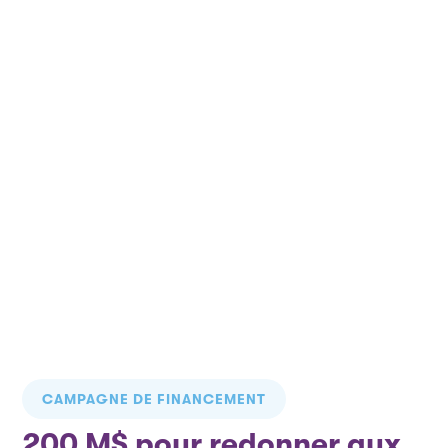
Longue vie aux
tannants
Une campagne de financement
historique
er
Du 1
avril 2019 au 31 décembre 2026
CAMPAGNE DE FINANCEMENT
200 M$ pour redonner aux